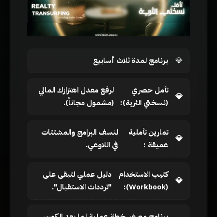
🎁إعلان النية: امتلك خصم 15%
. أدخل رقم هاتفك لتفعيل نيتك واستلام الكوبون الخصم على واتساب
برنامج لمدة ثلاث أسابيع
تأمل حصري
لرفع معدل اهتزازك المالي
(نسختي الثرية):
(مشمول مجاناً).
حفط
تمارين تأملية
لنسف البرامج والمشتتات
عميقة :
في اللاوعي.
كتيب الاستخدام
دليل عملي لتبقى على
(Workbook):
"ترددات الاستقبال".
برنامج مصغر
خطة عملية لما بعد الكورس