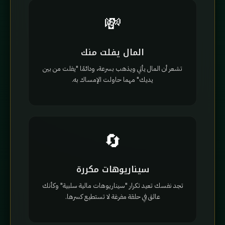
💸
المال يفلت منك
تشعر أن المال يأتي ويذهب بسرعة، ودائمًا "يفلت من بين
يديك" مهما حاولت الإمساك به.
🔄
سيناريوهات مكررة
تجد نفسك تعيد تكرار "سيناريوهات مالية سلبية" وكأنك
عالق في حلقة مفرغة لا تستطيع كسرها.