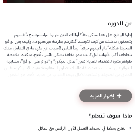
عن الدورة
إدارة الواقع: هل هذا ممكن حقاً؟ أولئك الذين جربوا الترانسيرفينج بأنفسهم
يتحدثون بدهشة عن كيف تتجسد أفكارهم بطريقة غير مفهومة، وكيف يغير الواقع
المحيط شكله أمام أعينهم حرفياً. يبدأ الناس لأسباب غير مفهومة في التعامل معك
بتعاطف أكبر. الأبواب التي كانت تبدو مغلقة بشكل يائس، تُفتح. يمكنك ملاحظة
ظواهر مثيرة للاهتمام للغاية: تغيير “ظلال الديكور” و”دوائر على الواقع”، مشابهة
للدوائر على الماء. تستعيد طبقة عالمك نضارتها المفقودة: يعود للآيس كريم نفس
المذاق من الطفولة، وتستعيد الآمال بهجة الشباب من جديد. الأهم هو الشعور
المميز بالحرية الداخلية — امتياز العيش وفقاً لمبادئك. رغم غرابة الأمر، لا يوجد أي
تصوف هنا — كل شيء حقيقي. عند اختبار ما قرأته عملياً، تمسك جيداً بالأرض،
حتى لا تسقط في السماء من كثرة الدهشة والبهجة. موجه لجمهور واسع من القراء.
إظهار المزيد
ماذا سوف تتعلم؟
التفاح يسقط في السماء. الفصل الأول. الرقص مع الظلال