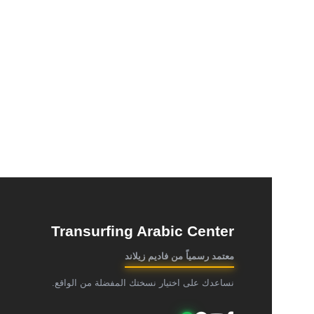
Transurfing Arabic Center
معتمد رسمياً من فاديم زيلاند
نساعدك على اختيار نسختك المفضلة من الواقع.