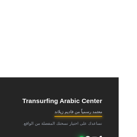
Transurfing Arabic Center
معتمد رسمياً من فاديم زيلاند
نساعدك على اختيار نسختك المفضلة من الواقع.