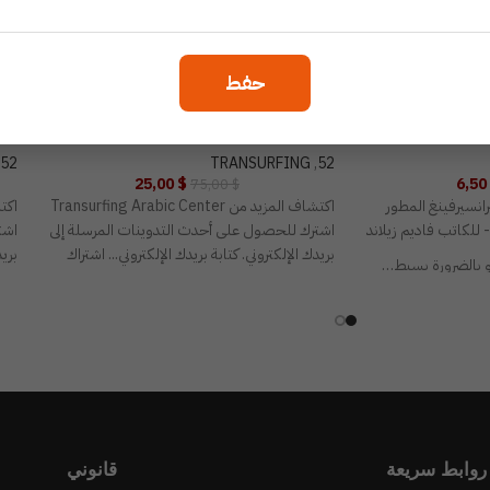
حفط
%
-67%
ة السينمائية
محور التناغم بين العقل والقلب
محو
52
TRANSURFING
,
52
25,00
$
6,50
75,00
$
رانسيرفينغ المطور
اكتشاف المزيد من Transurfing Arabic Center
للكاتب فاديم زيلاند
اشترك للحصول على أحدث التدوينات المرسلة إلى
اشت
بريدك الإلكتروني. كتابة بريدك الإلكتروني... اشتراك
بريد
 بالضرورة بسيط…
سال تأتي إليك
 فاعلة بشكل كبير
ل لاحقا على تجليها في
الأزليَّ:لماذا لا
نا ستتعلم أن تنتبه…
روابط سريعة
قانوني