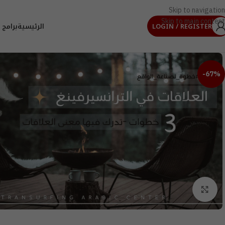
Skip to navigation
Skip to main content
LOGIN / REGISTER
الرئيسية
برامج 
-67%
Click to enlarge