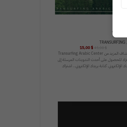
-67%
-67
ر الصحة
محور المال
TRANSURFING
,
52
TRANSURFING
,
5,00
$
15,00
$
75,00
$
45,00
$
اكتشاف المزيد من Transurfing Arabic Center
اكتشاف المزيد من ter
رك للحصول على أحدث التدوينات المرسلة إلى
اشترك للحصول على أحدث التدوين
ك الإلكتروني. كتابة بريدك الإلكتروني... اشتراك
بريدك الإلكتروني. كتابة بريدك الإلكت