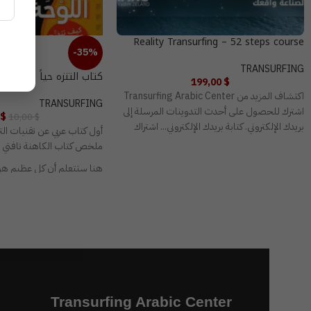
Reality Transurfing – 52 steps course
-35%
TRANSURFING
كتاب التنزه حياً في اللوح
199,00
$
اكتشاف المزيد من Transurfing Arabic Center
TRANSURFING
اشترك للحصول على أحدث التدوينات المرسلة إلى
$
10,00
$
بريدك الإلكتروني. كتابة بريدك الإلكتروني... اشتراك
أول كتاب عربي عن تقنيات الت
ملخص كتاب الكاهنة تافتي - 
هنا ستتعلم أن كل عظيم هو
هنا ستدرك أنه كما يكون الإر
العطايا…
هنا ستستخدم مجموعة أدوات
لترسم نواياك ابتداءً،ثم العم
أرض الواقع…
هنا ستحصل على جواب لسؤالك 
يسير كل شيء كما أريده؟…وه
Transurfing Arabic Center