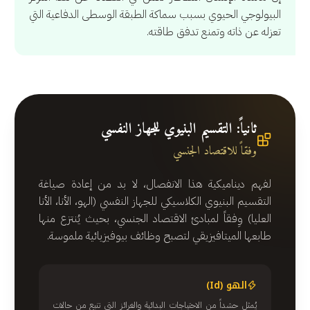
البيولوجي الحيوي بسبب سماكة الطبقة الوسطى الدفاعية التي
تعزله عن ذاته وتمنع تدفق طاقته.
ثانياً: التقسيم البنيوي للجهاز النفسي
وفقاً للاقتصاد الجنسي
لفهم ديناميكية هذا الانفصال، لا بد من إعادة صياغة
التقسيم البنيوي الكلاسيكي للجهاز النفسي (الهو، الأنا، الأنا
العليا) وِفقاً لمبادئ الاقتصاد الجنسي، بحيث يُنتزع منها
طابعها الميتافيزيقي لتصبح وظائف بيوفيزيائية ملموسة.
الهو (Id)
يُمثل حشداً من الاحتياجات البدائية والغرائز التي تنبع من حالات