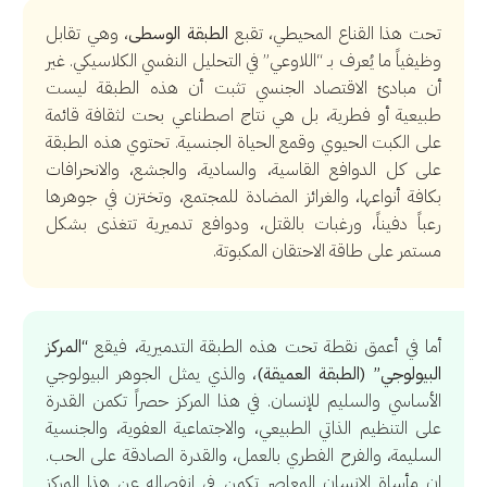
تحت هذا القناع المحيطي، تقبع
الطبقة الوسطى
، وهي تقابل
وظيفياً ما يُعرف بـ “اللاوعي” في التحليل النفسي الكلاسيكي. غير
أن مبادئ الاقتصاد الجنسي تثبت أن هذه الطبقة ليست
طبيعية أو فطرية، بل هي نتاج اصطناعي بحت لثقافة قائمة
على الكبت الحيوي وقمع الحياة الجنسية. تحتوي هذه الطبقة
على كل الدوافع القاسية، والسادية، والجشع، والانحرافات
بكافة أنواعها، والغرائز المضادة للمجتمع، وتختزن في جوهرها
رعباً دفيناً، ورغبات بالقتل، ودوافع تدميرية تتغذى بشكل
مستمر على طاقة الاحتقان المكبوتة.
أما في أعمق نقطة تحت هذه الطبقة التدميرية، فيقع
“المركز
البيولوجي” (الطبقة العميقة)
، والذي يمثل الجوهر البيولوجي
الأساسي والسليم للإنسان. في هذا المركز حصراً تكمن القدرة
على التنظيم الذاتي الطبيعي، والاجتماعية العفوية، والجنسية
السليمة، والفرح الفطري بالعمل، والقدرة الصادقة على الحب.
إن مأساة الإنسان المعاصر تكمن في انفصاله عن هذا المركز