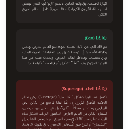
الإثارة الجسدية. وفي واقعه المادي، لا يعدو “الهو” كونه التعبير الوظيفي
لعمل طاقة الأورغون الكونية (الطاقة الحيوية) داخل النظام الحيوي
للكائن.
الأنا (Ego)
هو ذلك الجزء من الآلية النفسية الموجه نحو العالم الخارجي، وتتمثل
وظيفته الأساسية في التوسط كعازل بين الاحتياجات الحيوية البدائية
وبين متطلبات ومخاطر العالم الخارجي. ولحماية نفسه من هذا
التهديد المزدوج، يقوم “الأنا” بتشكيل “درع الجسد” كآلية دفاعية.
الأنا العليا (Superego)
تكتمل هذه البنية بتشكل “الأنا العليا” (Superego)، وهي نظام
التحكيم الأخلاقي القهري. إن الأنا العليا لا تنبع من الكائن الحي
البيولوجي ولا تمثل امتداداً لـ “الهو”، بل هي مكون غريب ودخيل،
استعاره الكائن من العالم الخارجي السلطوي المهدِّد. تتشكل هذه
البنية عندما يضطر “الأنا”، في سعيه الغريزي للنجاة وتجنب العقاب، إلى
“استدماج” أو ابتلاع صور الأشخاص القامعين له في طفولته (كالآباء)،