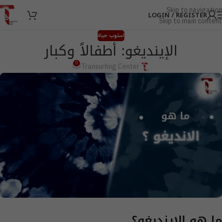
Skip to navigation
LOGIN / REGISTER
Skip to main content
اسلوب حياة
الإينديغو: أطفالاً وكبار
0
Transurfing Center
ما هو الإينديغو؟