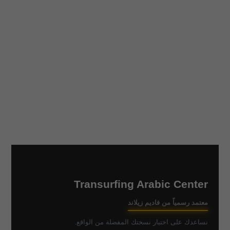
Transurfing Arabic Center
معتمد رسمياً من فاديم زيلاند
نساعدك على اختيار نسختك المفضلة من الواقع.