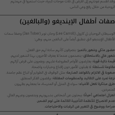
وقد انقسم عودتهم إلى الأرض في ثلاث موجات كبيرة، حيث استمروا في مهمتهم
الروحية من خلال رفع وعي الناس.
صفات أطفال الإينديغو (والبالغين)
الوسيطان الروحيان لي كارول (Lee Carroll) وجان توبر (Jan Tober) وصفا سمات
الأطفال الإينديغو التي تنطبق أيضاً على البالغين منهم، وهي:
حضور ملكي وشعور بالتميز
؛ يتصرفون كأنهم سادة لهم حق الفعل.
شعور عالي بالاستحقاق
؛ ينصدمون عندما لا يعترف الآخرون بهذا الشعور لديهم.
قيمة ذاتية قوية
؛ يعارضون الأوامر المفروضة عليهم، ويصرون على فرض آرائهم.
مقاومة للسلطة
؛ لا يقبلون الأمور دون إقناع وخيارات واضحة.
صعوبة في الالتزام بالقواعد الصارمة
؛ مثل الوقوف في الطوابير أو اتباع نظم جامدة.
نزعة تمرد على التقاليد والمنظومات المغلقة
؛ يرفضون الفكر المنغلق.
طرق مبتكرة لفعل الأشياء
؛ سواء في المنزل أو المدرسة، ما يجعلهم يظهرون
كمتمردين.
انعزال اجتماعي أحيانًا
؛ يبحثون عن أشخاص يشبهونهم ويدعمون وعيهم العالي.
عدم الانصياع للأنظمة التأديبية القائمة على لوم الضمير
.
صراحة ووضوح في التعبير عن الرغبات والاحتياجات
.