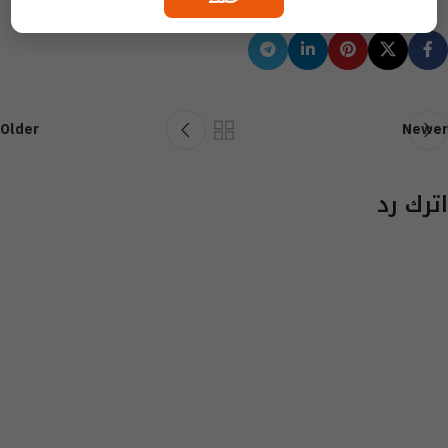
Older
Newer
اترك رد