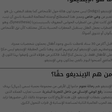
الإينديغو (Indigo) ليس مجرد لون هالة حول الأشخاص كما يعتقد البعض، بل هو
تعبير عن
وعي خاص
ومميز. هذا المصطلح أوجدته المعالجة النفسية نانسي آن تيب،
التي كانت تعاني من اضطراب الحواس المعروف بالسينيستيزيا (Synesthesia)، وهو
اضطراب يجعل العقل يستقبل المحفزات الحسية بشكل مختلف؛ كأن ترى الأشخاص
بألوان أو تتذوق أصواتًا.
قبل أكثر من 30 سنة، لاحظت نانسي وجود أطفال يحملون شخصيات مميزة،
ووصفتهم بلون الإينديغو كرمز لوعيهم الفريد. وهنا تكمن الحقيقة: الإينديغو ليس حكرًا
على الأطفال فقط، بل يشمل كبارًا أيضًا. فالكثير من هؤلاء الذين وُصِفوا بهذا اللون في
الماضي أصبحوا اليوم بالغين يملكون وعي الإينديغو.
من هم الإينديغو حقًا؟
الإينديغو هم
رحالة نجوم
جاءوا إلى الأرض من مجموعة نجمية تسمى (نيهال) بهدف
محدد:
رفع الوعي الإنساني من داخل التجربة البشرية
. حسب تجارب العملاء الذين
يتصفون بصفات الإينديغو، فإن هذه الأرواح كانت موجودة دائمًا، لكن حضورها تزايد
بعد الحرب العالمية الثانية لمساعدة الإنسانية في فترات التحول الكبرى.